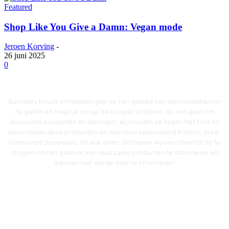
Featured
Shop Like You Give a Damn: Vegan mode
Jeroen Korving
-
26 juni 2025
0
Sustainly houdt ontwikkelingen op het gebied van duurzaamheid in
de gaten en helpt je om op de hoogte te blijven als het gaat om
duurzame producten en diensten. Wij houden ze tegen het licht en
beoordelen deze producten en diensten opbouwend kritisch, maar
laten onze bezoekers dit ook doen. Zo hopen wij ons steentje bij te
dragen om het gebruik van duurzame producten te stimuleren en
mensen hier eerlijk over te informeren.