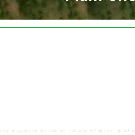
en op het gebied van duurzaamheid in de gaten en helpt je om op de hoog